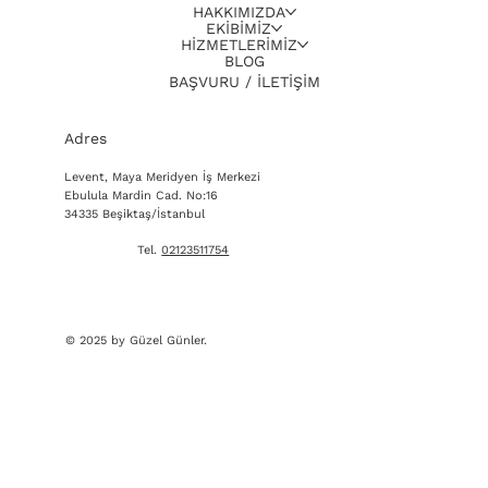
HAKKIMIZDA
EKİBİMİZ
HİZMETLERİMİZ
BLOG
BAŞVURU / İLETİŞİM
Adres
Levent, Maya Meridyen İş Merkezi
Ebulula Mardin Cad. No:16
34335 Beşiktaş/İstanbul
Tel.
02123511754
© 2025 by Güzel Günler.