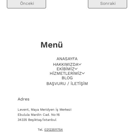
Önceki
Sonraki
Menü
ANASAYFA
HAKKIMIZDA
EKİBİMİZ
HİZMETLERİMİZ
BLOG
BAŞVURU / İLETİŞİM
Adres
Levent, Maya Meridyen İş Merkezi
Ebulula Mardin Cad. No:16
34335 Beşiktaş/İstanbul
Tel.
02123511754